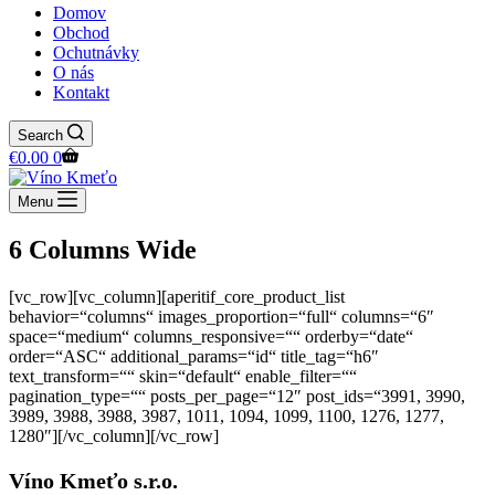
Domov
Obchod
Ochutnávky
O nás
Kontakt
Search
Shopping
€
0.00
0
cart
Menu
6 Columns Wide
[vc_row][vc_column][aperitif_core_product_list
behavior=“columns“ images_proportion=“full“ columns=“6″
space=“medium“ columns_responsive=““ orderby=“date“
order=“ASC“ additional_params=“id“ title_tag=“h6″
text_transform=““ skin=“default“ enable_filter=““
pagination_type=““ posts_per_page=“12″ post_ids=“3991, 3990,
3989, 3988, 3988, 3987, 1011, 1094, 1099, 1100, 1276, 1277,
1280″][/vc_column][/vc_row]
Víno Kmeťo s.r.o.