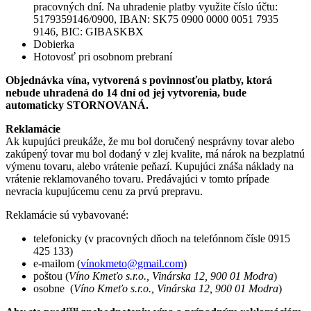
pracovných dní. Na uhradenie platby využite číslo účtu:
5179359146/0900, IBAN: SK75 0900 0000 0051 7935
9146, BIC: GIBASKBX
Dobierka
Hotovosť pri osobnom prebraní
Objednávka vína, vytvorená s povinnosťou platby, ktorá
nebude uhradená do 14 dní od jej vytvorenia, bude
automaticky STORNOVANÁ.
Reklamácie
Ak kupujúci preukáže, že mu bol doručený nesprávny tovar alebo
zakúpený tovar mu bol dodaný v zlej kvalite, má nárok na bezplatnú
výmenu tovaru, alebo vrátenie peňazí. Kupujúci znáša náklady na
vrátenie reklamovaného tovaru. Predávajúci v tomto prípade
nevracia kupujúcemu cenu za prvú prepravu.
Reklamácie sú vybavované:
telefonicky (v pracovných dňoch na telefónnom čísle 0915
425 133)
e-mailom (
vínokmeto@gmail.com
)
poštou (
Víno Kmeťo s.r.o., Vinárska 12, 900 01 Modra
)
osobne (
Víno Kmeťo s.r.o., Vinárska 12, 900 01 Modra
)