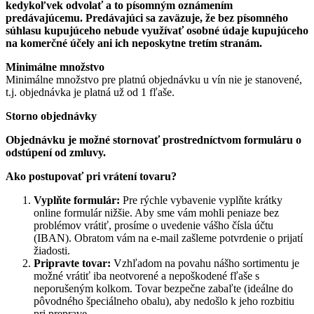
kedykoľvek odvolať a to písomným oznámením
predávajúcemu. Predávajúci sa zaväzuje, že bez písomného
súhlasu kupujúceho nebude využívať osobné údaje kupujúceho
na komerčné účely
ani ich neposkytne tretím stranám.
Minimálne množstvo
Minimálne množstvo pre platnú objednávku u vín nie je stanovené,
t.j. objednávka je platná už od 1 fľaše.
Storno objednávky
Objednávku je možné stornovať prostredníctvom formuláru o
odstúpení od zmluvy.
Ako postupovať pri vrátení tovaru?
Vyplňte formulár:
Pre rýchle vybavenie vyplňte krátky
online formulár nižšie. Aby sme vám mohli peniaze bez
problémov vrátiť, prosíme o uvedenie vášho čísla účtu
(IBAN). Obratom vám na e-mail zašleme potvrdenie o prijatí
žiadosti.
Pripravte tovar:
Vzhľadom na povahu nášho sortimentu je
možné vrátiť iba neotvorené a nepoškodené fľaše s
neporušeným kolkom. Tovar bezpečne zabaľte (ideálne do
pôvodného špeciálneho obalu), aby nedošlo k jeho rozbitiu
pri preprave.