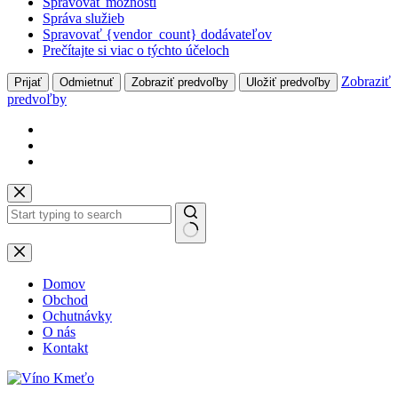
Spravovať možnosti
Správa služieb
Spravovať {vendor_count} dodávateľov
Prečítajte si viac o týchto účeloch
Zobraziť
Prijať
Odmietnuť
Zobraziť predvoľby
Uložiť predvoľby
predvoľby
Skip
to
content
No
results
Domov
Obchod
Ochutnávky
O nás
Kontakt