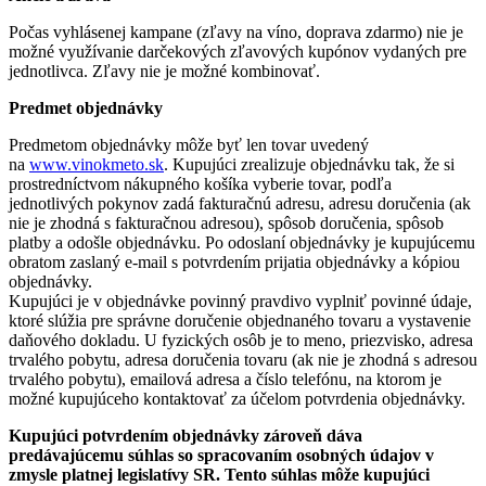
Počas vyhlásenej kampane (zľavy na víno, doprava zdarmo) nie je
možné využívanie darčekových zľavových kupónov vydaných pre
jednotlivca. Zľavy nie je možné kombinovať.
Predmet objednávky
Predmetom objednávky môže byť len tovar uvedený
na
www.vinokmeto.sk
. Kupujúci zrealizuje objednávku tak, že si
prostredníctvom nákupného košíka vyberie tovar, podľa
jednotlivých pokynov zadá fakturačnú adresu, adresu doručenia (ak
nie je zhodná s fakturačnou adresou), spôsob doručenia, spôsob
platby a odošle objednávku. Po odoslaní objednávky je kupujúcemu
obratom zaslaný e-mail s potvrdením prijatia objednávky a kópiou
objednávky.
Kupujúci je v objednávke povinný pravdivo vyplniť povinné údaje,
ktoré slúžia pre správne doručenie objednaného tovaru a vystavenie
daňového dokladu. U fyzických osôb je to meno, priezvisko, adresa
trvalého pobytu, adresa doručenia tovaru (ak nie je zhodná s adresou
trvalého pobytu), emailová adresa a číslo telefónu, na ktorom je
možné kupujúceho kontaktovať za účelom potvrdenia objednávky.
Kupujúci potvrdením objednávky zároveň dáva
predávajúcemu súhlas so spracovaním osobných údajov v
zmysle platnej legislatívy SR. Tento súhlas môže kupujúci