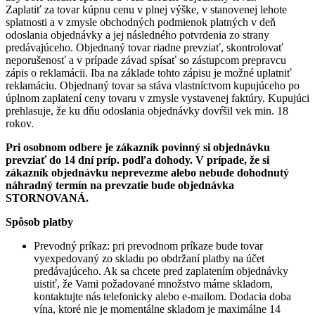
Zaplatiť za tovar kúpnu cenu v plnej výške, v stanovenej lehote
splatnosti a v zmysle obchodných podmienok platných v deň
odoslania objednávky a jej následného potvrdenia zo strany
predávajúceho. Objednaný tovar riadne prevziať, skontrolovať
neporušenosť a v prípade závad spísať so zástupcom prepravcu
zápis o reklamácii. Iba na základe tohto zápisu je možné uplatniť
reklamáciu. Objednaný tovar sa stáva vlastníctvom kupujúceho po
úplnom zaplatení ceny tovaru v zmysle vystavenej faktúry. Kupujúci
prehlasuje, že ku dňu odoslania objednávky dovŕšil vek min. 18
rokov.
Pri osobnom odbere je zákazník povinný si objednávku
prevziať do 14 dní príp. podľa dohody. V prípade, že si
zákazník objednávku neprevezme alebo nebude dohodnutý
náhradný termín na prevzatie bude objednávka
STORNOVANÁ.
Spôsob platby
Prevodný príkaz: pri prevodnom príkaze bude tovar
vyexpedovaný zo skladu po obdržaní platby na účet
predávajúceho. Ak sa chcete pred zaplatením objednávky
uistiť, že Vami požadované množstvo máme skladom,
kontaktujte nás telefonicky alebo e-mailom. Dodacia doba
vína, ktoré nie je momentálne skladom je maximálne 14