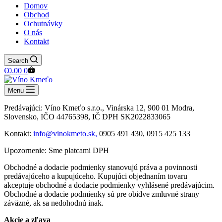
Domov
Obchod
Ochutnávky
O nás
Kontakt
Search
Shopping
€
0.00
0
cart
Menu
Predávajúci: Víno Kmeťo s.r.o., Vinárska 12, 900 01 Modra,
Slovensko, IČO 44765398, IČ DPH SK2022833065
Kontakt:
info@vinokmeto.sk,
0905 491 430, 0915 425 133
Upozornenie: Sme platcami DPH
Obchodné a dodacie podmienky stanovujú práva a povinnosti
predávajúceho a kupujúceho. Kupujúci objednaním tovaru
akceptuje obchodné a dodacie podmienky vyhlásené predávajúcim.
Obchodné a dodacie podmienky sú pre obidve zmluvné strany
záväzné, ak sa nedohodnú inak.
Akcie a zľava