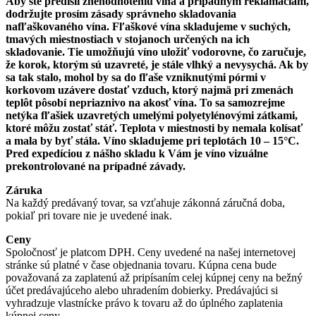
Aby ste predišli znehodnoteniu vína a prípadným reklamáciám,
dodržujte prosím zásady správneho skladovania
nafľaškovaného vína. Fľaškové vína skladujeme v suchých,
tmavých miestnostiach v stojanoch určených na ich
skladovanie. Tie umožňujú víno uložiť vodorovne, čo zaručuje,
že korok, ktorým sú uzavreté, je stále vlhký a nevysychá. Ak by
sa tak stalo, mohol by sa do fľaše vzniknutými pórmi v
korkovom uzávere dostať vzduch, ktorý najmä pri zmenách
teplôt pôsobí nepriaznivo na akosť vína. To sa samozrejme
netýka fľašiek uzavretých umelými polyetylénovými zátkami,
ktoré môžu zostať stáť. Teplota v miestnosti by nemala kolísať
a mala by byť stála. Víno skladujeme pri teplotách 10 – 15°C.
Pred expedíciou z nášho skladu k Vám je víno vizuálne
prekontrolované na prípadné závady.
Záruka
Na každý predávaný tovar, sa vzťahuje zákonná záručná doba,
pokiaľ pri tovare nie je uvedené inak.
Ceny
Spoločnosť je platcom DPH. Ceny uvedené na našej internetovej
stránke sú platné v čase objednania tovaru. Kúpna cena bude
považovaná za zaplatenú až pripísaním celej kúpnej ceny na bežný
účet predávajúceho alebo uhradením dobierky. Predávajúci si
vyhradzuje vlastnícke právo k tovaru až do úplného zaplatenia
kúpnej ceny.