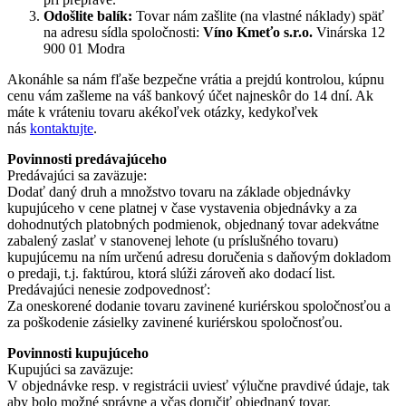
Odošlite balík:
Tovar nám zašlite (na vlastné náklady) späť
na adresu sídla spoločnosti:
Víno Kmeťo s.r.o.
Vinárska 12
900 01 Modra
Akonáhle sa nám fľaše bezpečne vrátia a prejdú kontrolou, kúpnu
cenu vám zašleme na váš bankový účet najneskôr do 14 dní. Ak
máte k vráteniu tovaru akékoľvek otázky, kedykoľvek
nás
kontaktujte
.
Povinnosti predávajúceho
Predávajúci sa zaväzuje:
Dodať daný druh a množstvo tovaru na základe objednávky
kupujúceho v cene platnej v čase vystavenia objednávky a za
dohodnutých platobných podmienok, objednaný tovar adekvátne
zabalený zaslať v stanovenej lehote (u príslušného tovaru)
kupujúcemu na ním určenú adresu doručenia s daňovým dokladom
o predaji, t.j. faktúrou, ktorá slúži zároveň ako dodací list.
Predávajúci nenesie zodpovednosť:
Za oneskorené dodanie tovaru zavinené kuriérskou spoločnosťou a
za poškodenie zásielky zavinené kuriérskou spoločnosťou.
P
ovinnosti kupujúceho
Kupujúci sa zaväzuje:
V objednávke resp. v registrácii uviesť výlučne pravdivé údaje, tak
aby bolo možné správne a včas doručiť objednaný tovar.