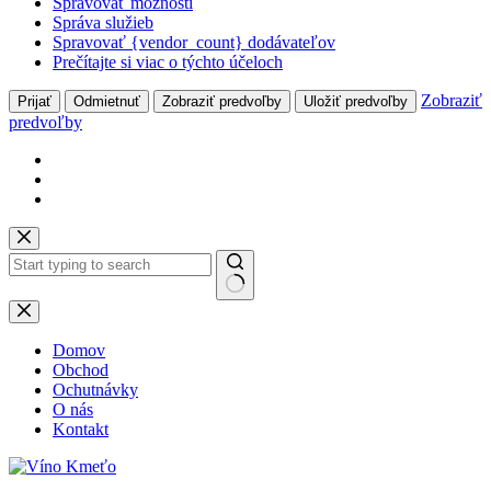
Spravovať možnosti
Správa služieb
Spravovať {vendor_count} dodávateľov
Prečítajte si viac o týchto účeloch
Zobraziť
Prijať
Odmietnuť
Zobraziť predvoľby
Uložiť predvoľby
predvoľby
Skip
to
content
No
results
Domov
Obchod
Ochutnávky
O nás
Kontakt