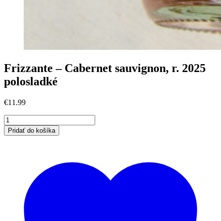
Frizzante – Cabernet sauvignon, r. 2025
polosladké
€
11.99
množstvo
Frizzante
Pridať do košíka
-
Cabernet
sauvignon,
r.
2025
polosladké