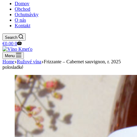
Domov
Obchod
Ochutnávky
O nás
Kontakt
Search
Shopping
€
0.00
0
cart
Menu
Home
Ružové vína
Frizzante – Cabernet sauvignon, r. 2025
polosladké